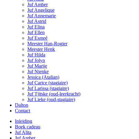
Juf Amber
Juf Angelique
Juf Annemarie
Juf Astrid
Juf Elina
Juf Ellen
Juf Esmeé
Meester Han-Rogier
Meester Henk
Juf Hilda
Juf Jolyn
Juf Marije
Juf Nienke
Jessica (Atalian)
Juf Carice (stagiaire)
Juf Larissa (stagiaire)
Juf Tjitske (oud-leerkracht)
Juf Lieke (oud-stagiaire)
Dalton
Contact
Inleiding
Boek cadeau
Juf Alita
Juf Amber