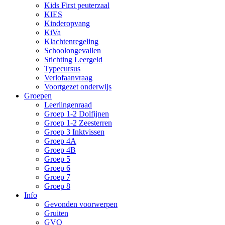
Kids First peuterzaal
KIES
Kinderopvang
KiVa
Klachtenregeling
Schoolongevallen
Stichting Leergeld
Typecursus
Verlofaanvraag
Voortgezet onderwijs
Groepen
Leerlingenraad
Groep 1-2 Dolfijnen
Groep 1-2 Zeesterren
Groep 3 Inktvissen
Groep 4A
Groep 4B
Groep 5
Groep 6
Groep 7
Groep 8
Info
Gevonden voorwerpen
Gruiten
GVO