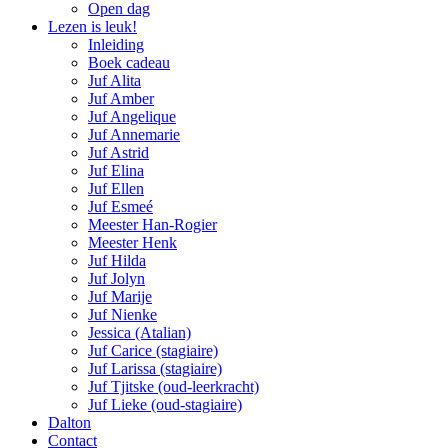
Open dag
Lezen is leuk!
Inleiding
Boek cadeau
Juf Alita
Juf Amber
Juf Angelique
Juf Annemarie
Juf Astrid
Juf Elina
Juf Ellen
Juf Esmeé
Meester Han-Rogier
Meester Henk
Juf Hilda
Juf Jolyn
Juf Marije
Juf Nienke
Jessica (Atalian)
Juf Carice (stagiaire)
Juf Larissa (stagiaire)
Juf Tjitske (oud-leerkracht)
Juf Lieke (oud-stagiaire)
Dalton
Contact