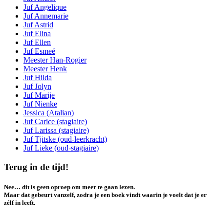
Juf Angelique
Juf Annemarie
Juf Astrid
Juf Elina
Juf Ellen
Juf Esmeé
Meester Han-Rogier
Meester Henk
Juf Hilda
Juf Jolyn
Juf Marije
Juf Nienke
Jessica (Atalian)
Juf Carice (stagiaire)
Juf Larissa (stagiaire)
Juf Tjitske (oud-leerkracht)
Juf Lieke (oud-stagiaire)
Terug in de tijd!
Nee… dit is geen oproep om meer te gaan lezen.
Maar dat gebeurt vanzelf, zodra je een boek vindt waarin je voelt dat je er
zélf in leeft.