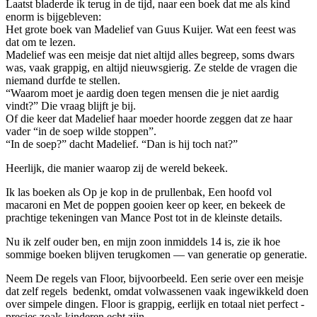
Laatst bladerde ik terug in de tijd, naar een boek dat me als kind
enorm is bijgebleven:
Het grote boek van Madelief van Guus Kuijer. Wat een feest was
dat om te lezen.
Madelief was een meisje dat niet altijd alles begreep, soms dwars
was, vaak grappig, en altijd nieuwsgierig. Ze stelde de vragen die
niemand durfde te stellen.
“Waarom moet je aardig doen tegen mensen die je niet aardig
vindt?” Die vraag blijft je bij.
Of die keer dat Madelief haar moeder hoorde zeggen dat ze haar
vader “in de soep wilde stoppen”.
“In de soep?” dacht Madelief. “Dan is hij toch nat?”
Heerlijk, die manier waarop zij de wereld bekeek.
Ik las boeken als Op je kop in de prullenbak, Een hoofd vol
macaroni en Met de poppen gooien keer op keer, en bekeek de
prachtige tekeningen van Mance Post tot in de kleinste details.
Nu ik zelf ouder ben, en mijn zoon inmiddels 14 is, zie ik hoe
sommige boeken blijven terugkomen — van generatie op generatie.
Neem De regels van Floor, bijvoorbeeld. Een serie over een meisje
dat zelf regels bedenkt, omdat volwassenen vaak ingewikkeld doen
over simpele dingen. Floor is grappig, eerlijk en totaal niet perfect -
precies zoals kinderen echt zijn.