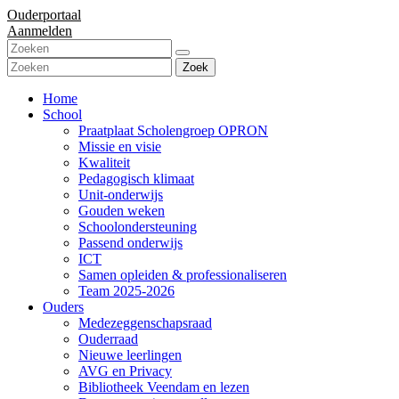
Ouderportaal
Aanmelden
Zoek
Home
School
Praatplaat Scholengroep OPRON
Missie en visie
Kwaliteit
Pedagogisch klimaat
Unit-onderwijs
Gouden weken
Schoolondersteuning
Passend onderwijs
ICT
Samen opleiden & professionaliseren
Team 2025-2026
Ouders
Medezeggenschapsraad
Ouderraad
Nieuwe leerlingen
AVG en Privacy
Bibliotheek Veendam en lezen