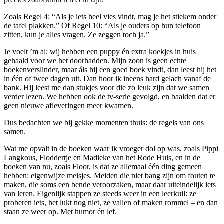
Zoals Regel 4: “Als je iets heel vies vindt, mag je het stiekem onder
de tafel plakken.” Of Regel 10: “Als je ouders op hun telefoon
zitten, kun je alles vragen. Ze zeggen toch ja.”
Je voelt ’m al: wij hebben een puppy én extra koekjes in huis
gehaald voor we het doorhadden. Mijn zoon is geen echte
boekenverslinder, maar áls hij een goed boek vindt, dan leest hij het
in één of twee dagen uit. Dan hoor ik ineens hard gelach vanaf de
bank. Hij leest me dan stukjes voor die zo leuk zijn dat we samen
verder lezen. We hebben ook de tv-serie gevolgd, en baalden dat er
geen nieuwe afleveringen meer kwamen.
Dus bedachten we bij gekke momenten thuis: de regels van ons
samen.
Wat me opvalt in de boeken waar ik vroeger dol op was, zoals Pippi
Langkous, Floddertje en Madieke van het Rode Huis, en in de
boeken van nu, zoals Floor, is dat ze allemaal één ding gemeen
hebben: eigenwijze meisjes. Meiden die niet bang zijn om fouten te
maken, die soms een bende veroorzaken, maar daar uiteindelijk iets
van leren. Eigenlijk stappen ze steeds weer in een leerkuil: ze
proberen iets, het lukt nog niet, ze vallen of maken rommel – en dan
staan ze weer op. Met humor én lef.