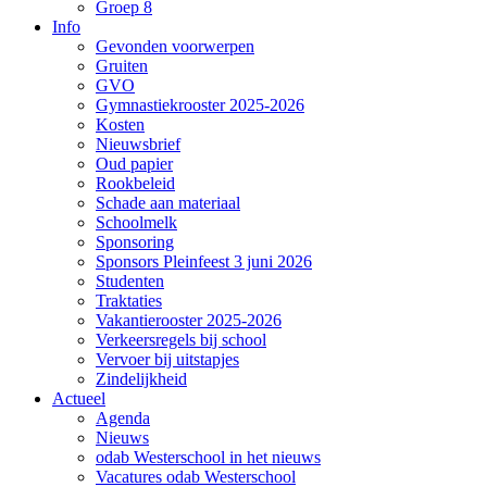
Groep 8
Info
Gevonden voorwerpen
Gruiten
GVO
Gymnastiekrooster 2025-2026
Kosten
Nieuwsbrief
Oud papier
Rookbeleid
Schade aan materiaal
Schoolmelk
Sponsoring
Sponsors Pleinfeest 3 juni 2026
Studenten
Traktaties
Vakantierooster 2025-2026
Verkeersregels bij school
Vervoer bij uitstapjes
Zindelijkheid
Actueel
Agenda
Nieuws
odab Westerschool in het nieuws
Vacatures odab Westerschool