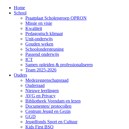
Home
School
Praatplaat Scholengroep OPRON
Missie en visie
Kwaliteit
Pedagogisch klimaat
Unit-onderwijs
Gouden weken
Schoolondersteuning
Passend onderwijs
ICT
Samen opleiden & professionaliseren
Team 2025-2026
Ouders
Medezeggenschapsraad
Ouderraad
Nieuwe leerlingen
AVG en Privacy
Bibliotheek Veendam en lezen
Documenten/ protocollen
Centrum Jeugd en Gezin
GGD
Jeugdfonds Sport en Cultuur
Kids First BSO