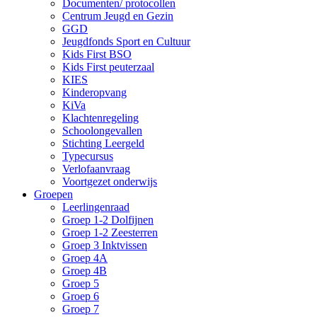
Documenten/ protocollen
Centrum Jeugd en Gezin
GGD
Jeugdfonds Sport en Cultuur
Kids First BSO
Kids First peuterzaal
KIES
Kinderopvang
KiVa
Klachtenregeling
Schoolongevallen
Stichting Leergeld
Typecursus
Verlofaanvraag
Voortgezet onderwijs
Groepen
Leerlingenraad
Groep 1-2 Dolfijnen
Groep 1-2 Zeesterren
Groep 3 Inktvissen
Groep 4A
Groep 4B
Groep 5
Groep 6
Groep 7