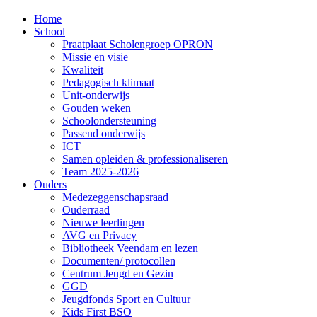
Home
School
Praatplaat Scholengroep OPRON
Missie en visie
Kwaliteit
Pedagogisch klimaat
Unit-onderwijs
Gouden weken
Schoolondersteuning
Passend onderwijs
ICT
Samen opleiden & professionaliseren
Team 2025-2026
Ouders
Medezeggenschapsraad
Ouderraad
Nieuwe leerlingen
AVG en Privacy
Bibliotheek Veendam en lezen
Documenten/ protocollen
Centrum Jeugd en Gezin
GGD
Jeugdfonds Sport en Cultuur
Kids First BSO