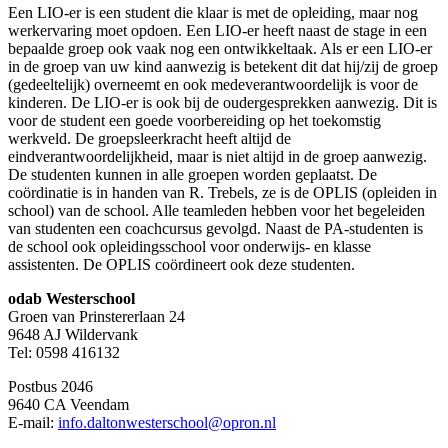
Een LIO-er is een student die klaar is met de opleiding, maar nog
werkervaring moet opdoen. Een LIO-er heeft naast de stage in een
bepaalde groep ook vaak nog een ontwikkeltaak. Als er een LIO-er
in de groep van uw kind aanwezig is betekent dit dat hij/zij de groep
(gedeeltelijk) overneemt en ook medeverantwoordelijk is voor de
kinderen. De LIO-er is ook bij de oudergesprekken aanwezig. Dit is
voor de student een goede voorbereiding op het toekomstig
werkveld. De groepsleerkracht heeft altijd de
eindverantwoordelijkheid, maar is niet altijd in de groep aanwezig.
De studenten kunnen in alle groepen worden geplaatst. De
coördinatie is in handen van R. Trebels, ze is de OPLIS (opleiden in
school) van de school. Alle teamleden hebben voor het begeleiden
van studenten een coachcursus gevolgd. Naast de PA-studenten is
de school ook opleidingsschool voor onderwijs- en klasse
assistenten. De OPLIS coördineert ook deze studenten.
odab Westerschool
Groen van Prinstererlaan 24
9648 AJ Wildervank
Tel: 0598 416132
Postbus 2046
9640 CA Veendam
E-mail:
info.daltonwesterschool@opron.nl