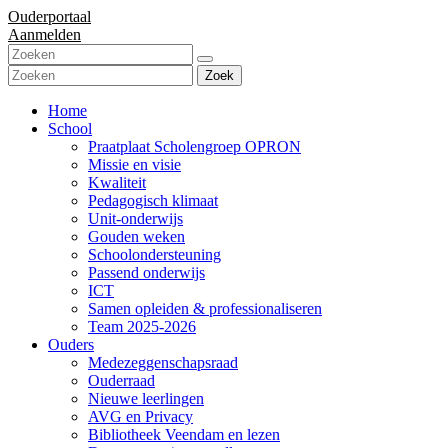
Ouderportaal
Aanmelden
Zoek
Home
School
Praatplaat Scholengroep OPRON
Missie en visie
Kwaliteit
Pedagogisch klimaat
Unit-onderwijs
Gouden weken
Schoolondersteuning
Passend onderwijs
ICT
Samen opleiden & professionaliseren
Team 2025-2026
Ouders
Medezeggenschapsraad
Ouderraad
Nieuwe leerlingen
AVG en Privacy
Bibliotheek Veendam en lezen