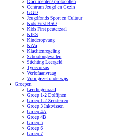
Documenten/ protocollen
Centrum Jeugd en Gezin
GGD
Jeugdfonds Sport en Cultuur
Kids First BSO
Kids First peuterzaal
KIES
Kinderopvang
KiVa
Klachtenregeling
Schoolongevallen
Stichting Leergeld
Typecursus
Verlofaanvraag
Voortgezet onderwijs
Groepen
Leerlingenraad
Groep 1-2 Dolfijnen
Groep 1-2 Zeesterren
Groep 3 Inktvissen
Groep 4A
Groep 4B
Groep 5
Groep 6
Groep 7