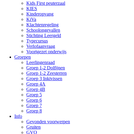
Kids First peuterzaal
KIES
Kinderopvang
KiVa
Klachtenregeling
Schoolongevallen
Stichting Leergeld
Typecursus
Verlofaanvraag
Voortgezet onderwijs
Groepen
Leerlingenraad
Groep 1-2 Dolfijnen
Groep 1-2 Zeesterren
Groep 3 Inktvissen
Groep 4A
Groep 4B
Groep 5
Groep 6
Groep 7
Groep 8
Info
Gevonden voorwerpen
Gruiten
GVO