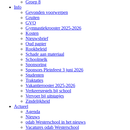
Groep 8
Info
Gevonden voorwerpen
Gruiten
GVO
Gymnastiekrooster 2025-2026
Kosten
Nieuwsbrief
Oud papier
Rookbeleid
Schade aan materiaal
Schoolmelk
Sponsoring
Sponsors Pleinfeest 3 juni 2026
Studenten
Traktaties
Vakantierooster 2025-2026
Verkeersregels bij school
Vervoer bij uitstapjes
Zindelijkheid
Actueel
Agenda
Nieuws
odab Westerschool in het nieuws
Vacatures odab Westerschool