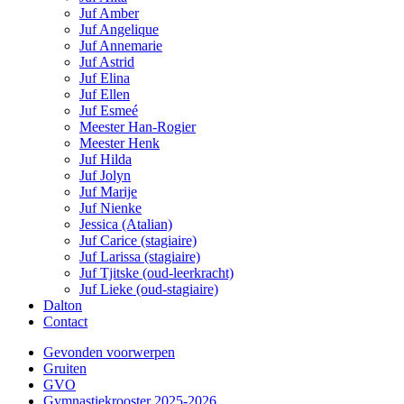
Juf Amber
Juf Angelique
Juf Annemarie
Juf Astrid
Juf Elina
Juf Ellen
Juf Esmeé
Meester Han-Rogier
Meester Henk
Juf Hilda
Juf Jolyn
Juf Marije
Juf Nienke
Jessica (Atalian)
Juf Carice (stagiaire)
Juf Larissa (stagiaire)
Juf Tjitske (oud-leerkracht)
Juf Lieke (oud-stagiaire)
Dalton
Contact
Gevonden voorwerpen
Gruiten
GVO
Gymnastiekrooster 2025-2026