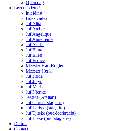
Open dag
Lezen is leuk!
Inleiding
Boek cadeau
Juf Alita
Juf Amber
Juf Angelique
Juf Annemarie
Juf Astrid
Juf Elina
Juf Ellen
Juf Esmeé
Meester Han-Rogier
Meester Henk
Juf Hilda
Juf Jolyn
Juf Marije
Juf Nienke
Jessica (Atalian)
Juf Carice (stagiaire)
Juf Larissa (stagiaire)
Juf Tjitske (oud-leerkracht)
Juf Lieke (oud-stagiaire)
Dalton
Contact